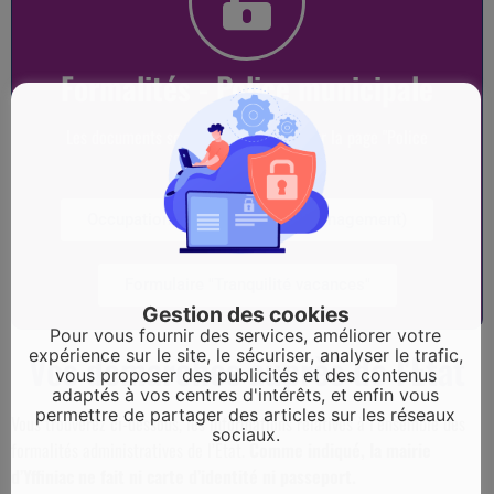
Formalités - Police municipale
Les documents sont téléchargeables sur la page "Police
municipale"
Occupation espace public (déménagement)
Formulaire "Tranquilité vacances"
Gestion des cookies
Pour vous fournir des services, améliorer votre
expérience sur le site, le sécuriser, analyser le trafic,
Vos démarches auprès de l'Etat
vous proposer des publicités et des contenus
adaptés à vos centres d'intérêts, et enfin vous
permettre de partager des articles sur les réseaux
Vous trouverez ci-dessous, les informations relatives à l’ensemble des
sociaux.
formalités administratives de l’Etat.
Comme indiqué, la mairie
d’Yffiniac ne fait ni carte d’identité ni passeport.