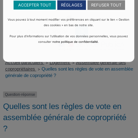
ACCEPTER TOUT
RÉGLAGES
REFUSER TOUT
Vous pouvez à tout moment modifier vos préférences en cliquant sur le lien « Gestion
des cookies » en bas de notre site.
Pour plus d’informations sur l’utilisation de vos données personnelles, vous pouvez
consulter
notre politique de confidentialité
.
Accueil particuliers
Logement
Assemblée générale des
>
>
copropriétaires
Quelles sont les règles de vote en assemblée
>
générale de copropriété ?
Question-réponse
Quelles sont les règles de vote en
assemblée générale de copropriété
?