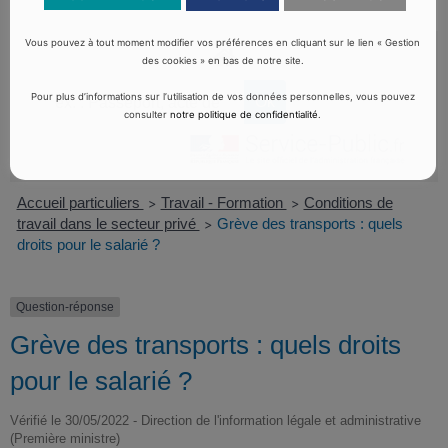
Vous pouvez à tout moment modifier vos préférences en cliquant sur le lien « Gestion
des cookies » en bas de notre site.
Pour plus d’informations sur l’utilisation de vos données personnelles, vous pouvez
consulter
notre politique de confidentialité
.
Accueil particuliers
Travail - Formation
Conditions de
>
>
travail dans le secteur privé
Grève des transports : quels
>
droits pour le salarié ?
Question-réponse
Grève des transports : quels droits
pour le salarié ?
Vérifié le 30/05/2022 - Direction de l'information légale et administrative
(Première ministre)