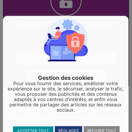
Formalités - Police municipale
Les documents sont téléchargeables sur la page "Police
municipale"
Occupation espace public (déménagement)
Formulaire "Tranquilité vacances"
Gestion des cookies
Pour vous fournir des services, améliorer votre
expérience sur le site, le sécuriser, analyser le trafic,
vous proposer des publicités et des contenus
Vos démarches auprès de l'Etat
adaptés à vos centres d'intérêts, et enfin vous
permettre de partager des articles sur les réseaux
sociaux.
Vous trouverez ci-dessous, les informations relatives à l’ensemble des
formalités administratives de l’Etat.
Comme indiqué, la mairie
d’Yffiniac ne fait ni carte d’identité ni passeport.
ACCEPTER TOUT
RÉGLAGES
REFUSER TOUT