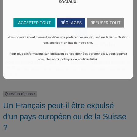
sociaux.
ACCEPTER TOUT
RÉGLAGES
REFUSER TOUT
Vous pouvez à tout moment modifier vos préférences en cliquant sur le lien « Gestion
des cookies » en bas de notre site.
Pour plus d’informations sur l’utilisation de vos données personnelles, vous pouvez
consulter
notre politique de confidentialité
.
Accueil particuliers
Étranger - Europe
Vivre à l'étranger
>
>
>
Un Français peut-il être expulsé d'un pays européen ou de la
Suisse ?
Question-réponse
Un Français peut-il être expulsé
d'un pays européen ou de la Suisse
?