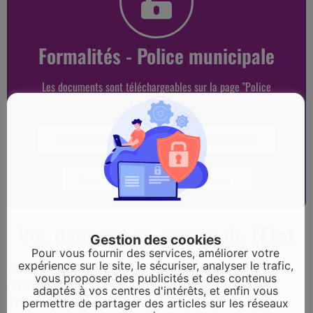
Formalités - Police municipale
Les documents sont téléchargeables sur la page "Police
municipale"
Occupation espace public (déménagement)
Formulaire "Tranquilité vacances"
Vos démarches auprès de l'Etat
Gestion des cookies
Pour vous fournir des services, améliorer votre
expérience sur le site, le sécuriser, analyser le trafic,
Vous trouverez ci-dessous, les informations relatives à l’ensemble des
vous proposer des publicités et des contenus
formalités administratives de l’Etat.
Comme indiqué, la mairie
adaptés à vos centres d'intérêts, et enfin vous
d’Yffiniac ne fait ni carte d’identité ni passeport.
permettre de partager des articles sur les réseaux