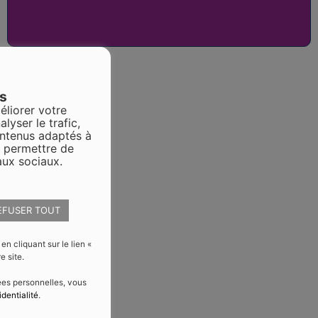
es
éliorer votre
alyser le trafic,
ontenus adaptés à
s permettre de
aux sociaux.
EFUSER TOUT
 cliquant sur le lien «
e site.
nées personnelles, vous
identialité
.