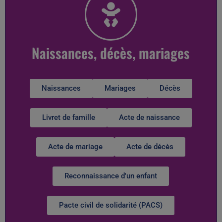
Naissances, décès, mariages
Naissances
Mariages
Décès
Livret de famille
Acte de naissance
Acte de mariage
Acte de décès
Reconnaissance d'un enfant
Pacte civil de solidarité (PACS)