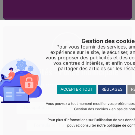
Gestion des cooki
Pour vous fournir des services, am
expérience sur le site, le sécuriser, an
vous proposer des publicités et des c
vos centres d'intérêts, et enfin vou
partager des articles sur les rése
Formalités - Police municipale
Les documents sont téléchargeables sur la page "Police
ACCEPTER TOUT
RÉGLAGES
R
municipale"
Vous pouvez à tout moment modifier vos préférences en
Occupation espace public (déménagement)
Gestion des cookies » en bas de notr
Pour plus d’informations sur l’utilisation de vos don
Formulaire "Tranquilité vacances"
pouvez consulter
notre politique de conf