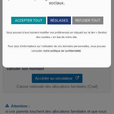
sociaux.
doit faire sa propre demande d'aide au logement.
Pour avoir une estimation du montant de l'aide au logement que
vous pouvez toucher, vous pouvez utiliser un simulateur :
ACCEPTER TOUT
RÉGLAGES
REFUSER TOUT
Vous pouvez à tout moment modifier vos préférences en cliquant sur le lien « Gestion
des cookies » en bas de notre site.
Pour plus d’informations sur l’utilisation de vos données personnelles, vous pouvez
consulter
notre politique de confidentialité
.
Simulateur
Caf : estimer son droit aux allocations logement et
calculer son montant
Accéder au simulateur
Caisse nationale des allocations familiales (Cnaf)
Attention :
si vos parents touchent des allocations familiales et que vous