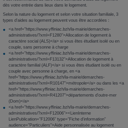
dès votre entrée dans lieux dans le logement.
Selon la nature du logement et selon votre situation familiale, 3
types d'aides au logement peuvent vous être accordées :
<a href="https://www.yffiniac.bzh/la-mairie/demarches-
administratives/?xml=F1280">Allocation de logement à
caractère social (ALS)</a> si vous êtes étudiant isolé ou en
couple, sans personne à charge
<a href="https://www.yffiniac.bzh/la-mairie/demarches-
administratives/?xml=F13132">Allocation de logement à
caractère familial (ALF)</a> si vous êtes étudiant isolé ou en
couple avec personne à charge, en <a
href="https://www.yffiniac.bzh/la-mairie/demarches-
administratives/?xml=R10147">métropole</a> ou dans les <a
href="https://www.yffiniac.bzh/la-mairie/demarches-
administratives/?xml=R41207">départements d'outre-mer
(Dom)</a>
<a href="https://www.yffiniac.bzh/la-mairie/demarches-
administratives/?xml=F12006"><LienInterne
LienPublication="F12006" type="Fiche d'information"
audience="Particuliers">Aide personnalisée au logement