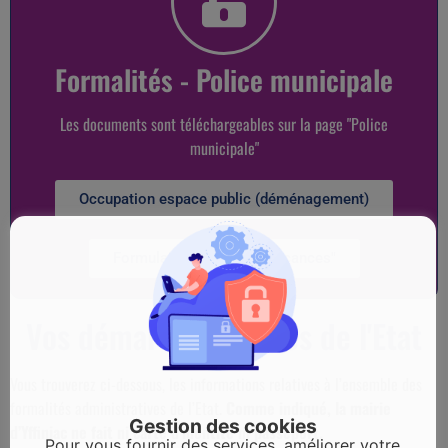
Formalités - Police municipale
Les documents sont téléchargeables sur la page "Police
municipale"
Occupation espace public (déménagement)
Formulaire "Tranquilité vacances"
Vos démarches auprès de l'Etat
Vous trouverez ci-dessous, les informations relatives à l’ensemble des
formalités administratives de l’Etat.
Comme indiqué, la mairie
Gestion des cookies
d’Yffiniac ne fait ni carte d’identité ni passeport.
Pour vous fournir des services, améliorer votre