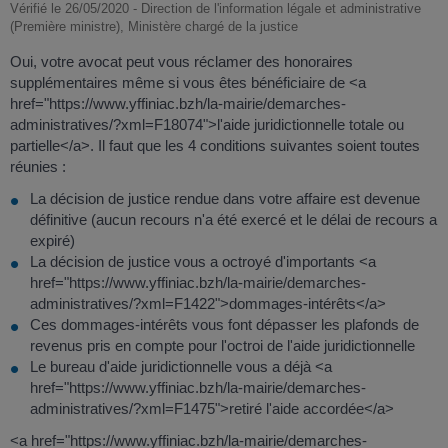
Vérifié le 26/05/2020 - Direction de l'information légale et administrative
(Première ministre), Ministère chargé de la justice
Oui, votre avocat peut vous réclamer des honoraires
supplémentaires même si vous êtes bénéficiaire de <a
href="https://www.yffiniac.bzh/la-mairie/demarches-
administratives/?xml=F18074">l'aide juridictionnelle totale ou
partielle</a>. Il faut que les 4 conditions suivantes soient toutes
réunies :
La décision de justice rendue dans votre affaire est devenue
définitive (aucun recours n'a été exercé et le délai de recours a
expiré)
La décision de justice vous a octroyé d'importants <a
href="https://www.yffiniac.bzh/la-mairie/demarches-
administratives/?xml=F1422">dommages-intérêts</a>
Ces dommages-intérêts vous font dépasser les plafonds de
revenus pris en compte pour l'octroi de l'aide juridictionnelle
Le bureau d'aide juridictionnelle vous a déjà <a
href="https://www.yffiniac.bzh/la-mairie/demarches-
administratives/?xml=F1475">retiré l'aide accordée</a>
<a href="https://www.yffiniac.bzh/la-mairie/demarches-