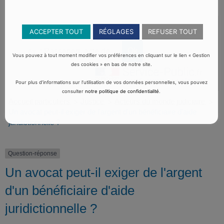
ACCEPTER TOUT
RÉGLAGES
REFUSER TOUT
Vous pouvez à tout moment modifier vos préférences en cliquant sur le lien « Gestion
des cookies » en bas de notre site.
Pour plus d’informations sur l’utilisation de vos données personnelles, vous pouvez
consulter
notre politique de confidentialité
.
Accueil particuliers
Justice
Acteurs du monde judiciaire
>
>
>
Un avocat peut-il exiger de l'argent d'un bénéficiaire d'aide
juridictionnelle ?
Question-réponse
Un avocat peut-il exiger de l'argent
d'un bénéficiaire d'aide
juridictionnelle ?