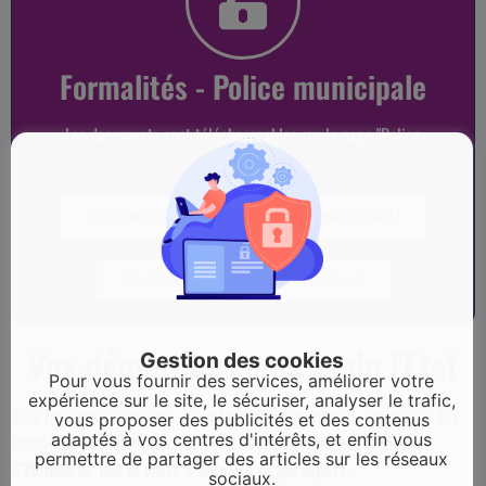
Formalités - Police municipale
Les documents sont téléchargeables sur la page "Police
municipale"
Occupation espace public (déménagement)
Formulaire "Tranquilité vacances"
Vos démarches auprès de l'Etat
Gestion des cookies
Pour vous fournir des services, améliorer votre
expérience sur le site, le sécuriser, analyser le trafic,
Vous trouverez ci-dessous, les informations relatives à l’ensemble des
vous proposer des publicités et des contenus
adaptés à vos centres d'intérêts, et enfin vous
formalités administratives de l’Etat.
Comme indiqué, la mairie
permettre de partager des articles sur les réseaux
d’Yffiniac ne fait ni carte d’identité ni passeport.
sociaux.