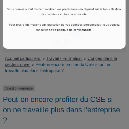
Vous pouvez à tout moment modifier vos préférences en cliquant sur le lien « Gestion
des cookies » en bas de notre site.
Pour plus d’informations sur l’utilisation de vos données personnelles, vous pouvez
consulter
notre politique de confidentialité
.
Accueil particuliers
Travail - Formation
Congés dans le
>
>
secteur privé
Peut-on encore profiter du CSE si on ne
>
travaille plus dans l'entreprise ?
Question-réponse
Peut-on encore profiter du CSE si
on ne travaille plus dans l'entreprise
?