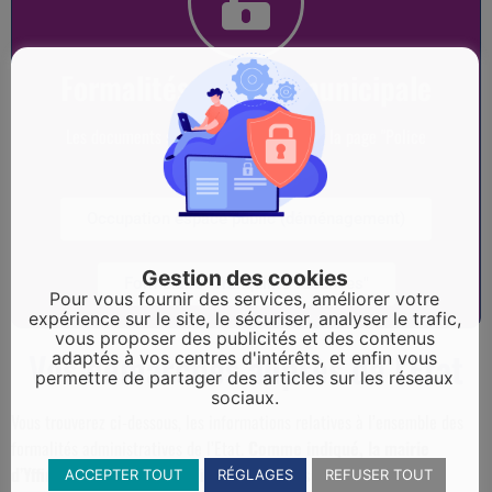
Formalités - Police municipale
Les documents sont téléchargeables sur la page "Police
municipale"
Occupation espace public (déménagement)
Gestion des cookies
Formulaire "Tranquilité vacances"
Pour vous fournir des services, améliorer votre
expérience sur le site, le sécuriser, analyser le trafic,
vous proposer des publicités et des contenus
Vos démarches auprès de l'Etat
adaptés à vos centres d'intérêts, et enfin vous
permettre de partager des articles sur les réseaux
sociaux.
Vous trouverez ci-dessous, les informations relatives à l’ensemble des
formalités administratives de l’Etat.
Comme indiqué, la mairie
d’Yffiniac ne fait ni carte d’identité ni passeport.
ACCEPTER TOUT
RÉGLAGES
REFUSER TOUT