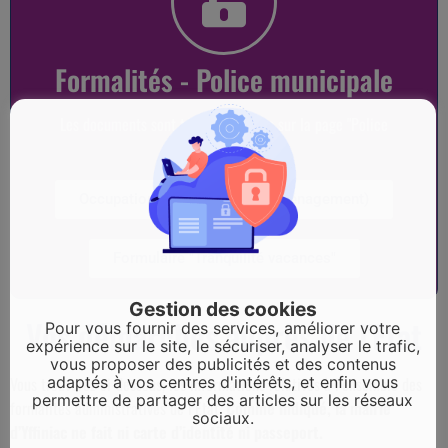
Formalités - Police municipale
Les documents sont téléchargeables sur la page "Police
municipale"
Occupation espace public (déménagement)
Formulaire "Tranquilité vacances"
Gestion des cookies
Vos démarches auprès de l'Etat
Pour vous fournir des services, améliorer votre
expérience sur le site, le sécuriser, analyser le trafic,
vous proposer des publicités et des contenus
adaptés à vos centres d'intérêts, et enfin vous
Vous trouverez ci-dessous, les informations relatives à l’ensemble des
permettre de partager des articles sur les réseaux
formalités administratives de l’Etat.
Comme indiqué, la mairie
sociaux.
d’Yffiniac ne fait ni carte d’identité ni passeport.