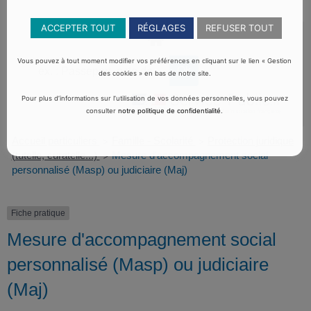
ACCEPTER TOUT
RÉGLAGES
REFUSER TOUT
Vous pouvez à tout moment modifier vos préférences en cliquant sur le lien « Gestion
des cookies » en bas de notre site.
Pour plus d’informations sur l’utilisation de vos données personnelles, vous pouvez
consulter
notre politique de confidentialité
.
Accueil particuliers
Famille - Scolarité
Protection juridique
>
>
(tutelle, curatelle...)
Mesure d'accompagnement social
>
personnalisé (Masp) ou judiciaire (Maj)
Fiche pratique
Mesure d'accompagnement social
personnalisé (Masp) ou judiciaire
(Maj)