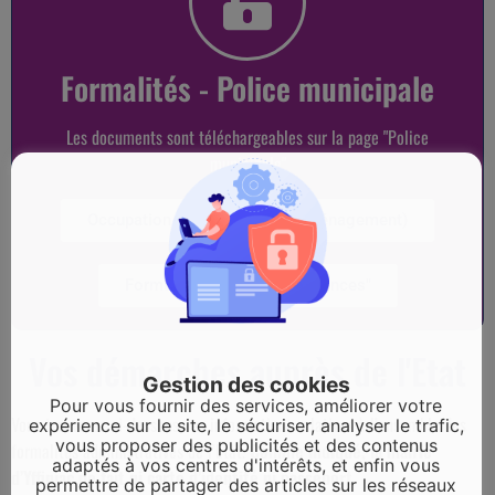
Formalités - Police municipale
Les documents sont téléchargeables sur la page "Police
municipale"
Occupation espace public (déménagement)
Formulaire "Tranquilité vacances"
Vos démarches auprès de l'Etat
Gestion des cookies
Pour vous fournir des services, améliorer votre
Vous trouverez ci-dessous, les informations relatives à l’ensemble des
expérience sur le site, le sécuriser, analyser le trafic,
vous proposer des publicités et des contenus
formalités administratives de l’Etat.
Comme indiqué, la mairie
adaptés à vos centres d'intérêts, et enfin vous
d’Yffiniac ne fait ni carte d’identité ni passeport.
permettre de partager des articles sur les réseaux