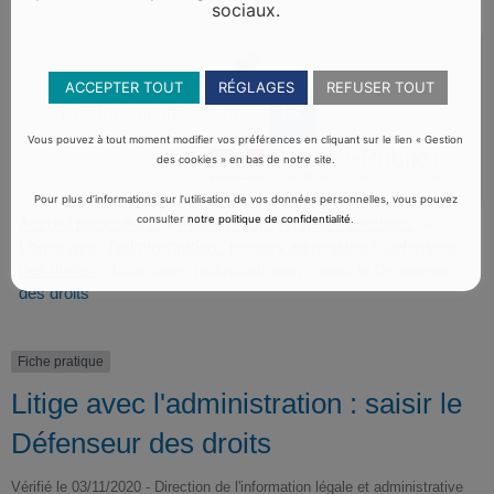
sociaux.
ACCEPTER TOUT
RÉGLAGES
REFUSER TOUT
Vous pouvez à tout moment modifier vos préférences en cliquant sur le lien « Gestion
des cookies » en bas de notre site.
Pour plus d’informations sur l’utilisation de vos données personnelles, vous pouvez
consulter
notre politique de confidentialité
.
Accueil particuliers
Papiers - Citoyenneté - Élections
>
>
Litiges avec l'administration : recours administratif, défenseur
des droits
Litige avec l'administration : saisir le Défenseur
>
des droits
Fiche pratique
Litige avec l'administration : saisir le
Défenseur des droits
Vérifié le 03/11/2020 - Direction de l'information légale et administrative