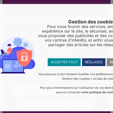
Gestion des cooki
Pour vous fournir des services, am
expérience sur le site, le sécuriser, an
vous proposer des publicités et des c
vos centres d'intérêts, et enfin vou
partager des articles sur les rése
Formalités - Police municipale
ACCEPTER TOUT
RÉGLAGES
R
Les documents sont téléchargeables sur la page "Police
Vous pouvez à tout moment modifier vos préférences en
municipale"
Gestion des cookies » en bas de notr
Pour plus d’informations sur l’utilisation de vos don
Occupation espace public (déménagement)
pouvez consulter
notre politique de conf
Formulaire "Tranquilité vacances"