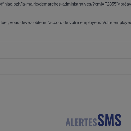
ww.yffiniac.bzh/la-mairie/demarches-administratives/?xml=F2855">préa
ectuer, vous devez obtenir l'accord de votre employeur. Votre employe
SMS
ALERTES