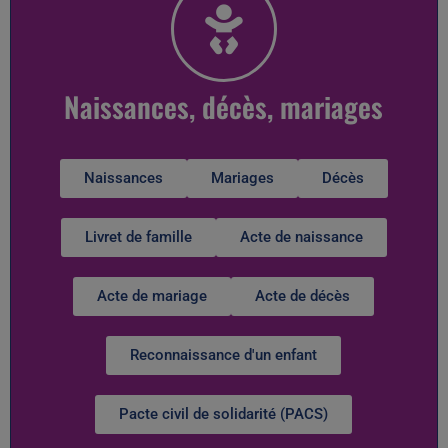
Naissances, décès, mariages
Naissances
Mariages
Décès
Livret de famille
Acte de naissance
Acte de mariage
Acte de décès
Reconnaissance d'un enfant
Pacte civil de solidarité (PACS)