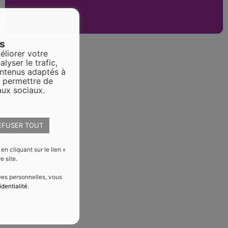
es
éliorer votre
alyser le trafic,
ontenus adaptés à
s permettre de
aux sociaux.
EFUSER TOUT
 cliquant sur le lien «
e site.
nées personnelles, vous
identialité
.