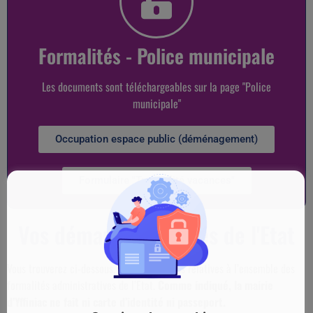
Formalités - Police municipale
Les documents sont téléchargeables sur la page "Police
municipale"
Occupation espace public (déménagement)
Formulaire "Tranquilité vacances"
Vos démarches auprès de l'Etat
Vous trouverez ci-dessous, les informations relatives à l’ensemble des
formalités administratives de l’Etat.
Comme indiqué, la mairie
d’Yffiniac ne fait ni carte d’identité ni passeport.