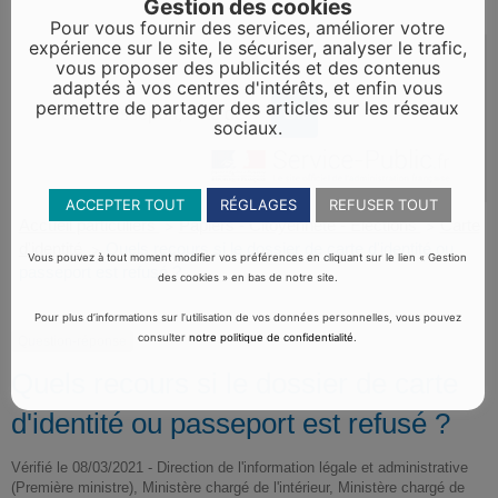
Gestion des cookies
Pour vous fournir des services, améliorer votre
expérience sur le site, le sécuriser, analyser le trafic,
vous proposer des publicités et des contenus
adaptés à vos centres d'intérêts, et enfin vous
permettre de partager des articles sur les réseaux
sociaux.
ACCEPTER TOUT
RÉGLAGES
REFUSER TOUT
Accueil particuliers
Papiers - Citoyenneté - Élections
Carte
>
>
d'identité
Quels recours si le dossier de carte d'identité ou
>
Vous pouvez à tout moment modifier vos préférences en cliquant sur le lien « Gestion
passeport est refusé ?
des cookies » en bas de notre site.
Pour plus d’informations sur l’utilisation de vos données personnelles, vous pouvez
consulter
notre politique de confidentialité
.
Question-réponse
Quels recours si le dossier de carte
d'identité ou passeport est refusé ?
Vérifié le 08/03/2021 - Direction de l'information légale et administrative
(Première ministre), Ministère chargé de l'intérieur, Ministère chargé de