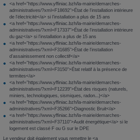
<a href="https://www.yffiniac.bzh/la-mairie/demarches-
administratives/?xml=F18692">État de l'installation intérieure
de l'électricité</a> si l'installation a plus de 15 ans
<a href="https://www.yffiniac.bzh/la-mairie/demarches-
administratives/?xml=F17337">État de l'installation intérieure
du gaz</a> si l'installation a plus de 15 ans
<a href="https://www.yffiniac.bzh/la-mairie/demarches-
administratives/?xml=F31685">État de l'installation
d'assainissement non collectif</a>
<a href="https://www.yffiniac.bzh/la-mairie/demarches-
administratives/?xml=F3150">État relatif à la présence de
termites</a>
<a href="https://www.yffiniac.bzh/la-mairie/demarches-
administratives/?xml=F12239">État des risques (naturels,
miniers, technologiques, sismiques, radon...)</a>
<a href="https://www.yffiniac.bzh/la-mairie/demarches-
administratives/?xml=F35266">Diagnostic Bruit</a>
<a href="https://www.yffiniac.bzh/la-mairie/demarches-
administratives/?xml=F37110">Audit énergétique</a> si le
logement est classé F ou G sur le DPE
Le vendeur doit également vous remettre le <a