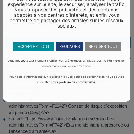
Vérifié le 01/04/2023 - Direction de l'information légale et administrative
expérience sur le site, le sécuriser, analyser le trafic,
(Première ministre)
vous proposer des publicités et des contenus
adaptés à vos centres d'intérêts, et enfin vous
Les règles diffèrent selon que vous achetez une maison
permettre de partager des articles sur les réseaux
individuelle ou un appartement.
sociaux.
Maison individuelle
ACCEPTER TOUT
RÉGLAGES
REFUSER TOUT
Appartement
Vous pouvez à tout moment modifier vos préférences en cliquant sur le lien « Gestion
des cookies » en bas de notre site.
Le vendeur doit vous remettre les diagnostics suivants :
Pour plus d’informations sur l’utilisation de vos données personnelles, vous pouvez
<a href="https://www.yffiniac.bzh/la-mairie/demarches-
consulter
notre politique de confidentialité
.
administratives/?xml=F16096">Diagnostic de performance
énergétique (DPE)</a>
<a href="https://www.yffiniac.bzh/la-mairie/demarches-
administratives/?xml=F1142">Constat de risque d'exposition
au plomb (Crep)</a>
<a href="https://www.yffiniac.bzh/la-mairie/demarches-
administratives/?xml=F742">État mentionnant la présence ou
l'absence d'amiante</a>