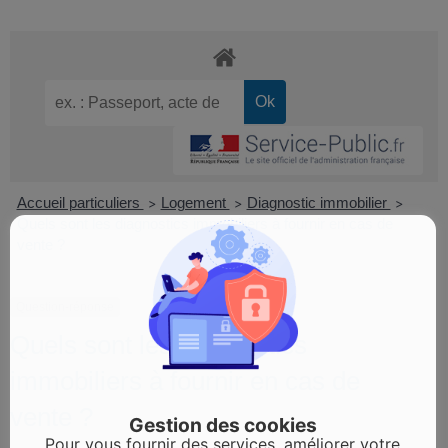
Accueil particuliers
Logement
Diagnostic immobilier
>
>
>
Quels sont les diagnostics immobiliers à fournir en cas de
vente ?
Question-réponse
Quels sont les diagnostics
immobiliers à fournir en cas de
vente ?
Gestion des cookies
Pour vous fournir des services, améliorer votre