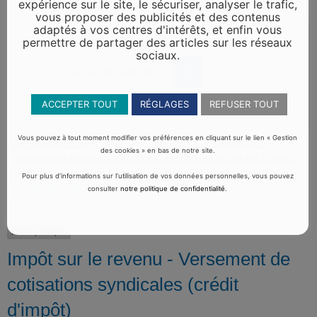
expérience sur le site, le sécuriser, analyser le trafic,
vous proposer des publicités et des contenus
adaptés à vos centres d'intérêts, et enfin vous
permettre de partager des articles sur les réseaux
sociaux.
ACCEPTER TOUT
RÉGLAGES
REFUSER TOUT
Vous pouvez à tout moment modifier vos préférences en cliquant sur le lien « Gestion
Accueil particuliers
Argent - Impôts - Consommation
>
>
des cookies » en bas de notre site.
Impôt sur le revenu : déductions, réductions et crédits d'impôt
Impôt sur le revenu - Versement de cotisations syndicales
>
Pour plus d’informations sur l’utilisation de vos données personnelles, vous pouvez
(crédit d'impôt)
consulter
notre politique de confidentialité
.
Fiche pratique
Impôt sur le revenu - Versement de
cotisations syndicales (crédit
d'impôt)