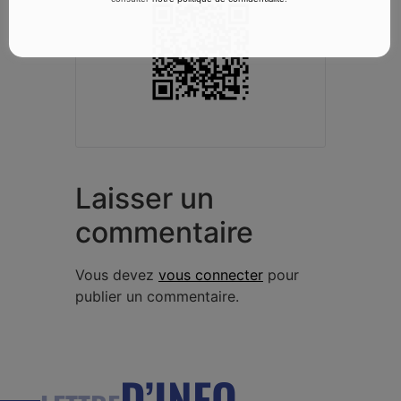
Laisser un
commentaire
Vous devez
vous connecter
pour
publier un commentaire.
D’INFO