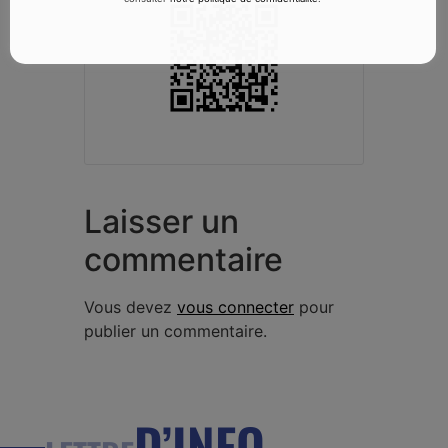
Laisser un
commentaire
Vous devez
vous connecter
pour
publier un commentaire.
D’INFO