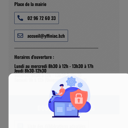
Place de la mairie
02 96 72 60 33
accueil@yffiniac.bzh
Horaires d'ouverture :
Lundi au mercredi 8h30 à 12h - 13h30 à 17h
Jeudi 8h30-12h30
Vendredi 8h30 à 12h - 13h30 à 16h30
Samedi 9h à 12h (Uniquement Etat Civil)
DOCUMENTS ASSOCIÉS
Liste des délibérations adoptées