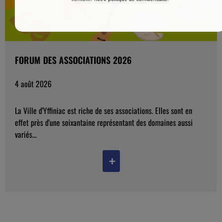
FORUM DES ASSOCIATIONS 2026
4 août 2026
La Ville d'Yffiniac est riche de ses associations. Elles sont en
effet près d'une soixantaine représentant des domaines aussi
variés...
+