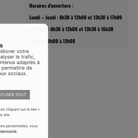
Horaires d’ouverture :
Lundi – Jeudi : 8h30 à 12h00 et 13h30 à 17h00
Vendredi : 8h30 à 12h00 et 13h30 à 16h30
Samedi : 9h00 à 12h00
es
éliorer votre
alyser le trafic,
ontenus adaptés à
s permettre de
aux sociaux.
EFUSER TOUT
 cliquant sur le lien «
e site.
nées personnelles, vous
identialité
.