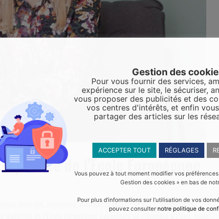
Gestion des cooki
Pour vous fournir des services, am
expérience sur le site, le sécuriser, an
vous proposer des publicités et des c
vos centres d'intérêts, et enfin vou
partager des articles sur les rése
ACCEPTER TOUT
RÉGLAGES
R
 diplômée de l’École Européenne
Vous pouvez à tout moment modifier vos préférences en
Gestion des cookies » en bas de notr
Pour plus d’informations sur l’utilisation de vos don
tions, burn-out, insomnies, faciliter la grossesse et l’accouchement…
pouvez consulter
notre politique de conf
te diplômée de l’École Européenne Supérieure de l’Hypnose à Paris. Issue