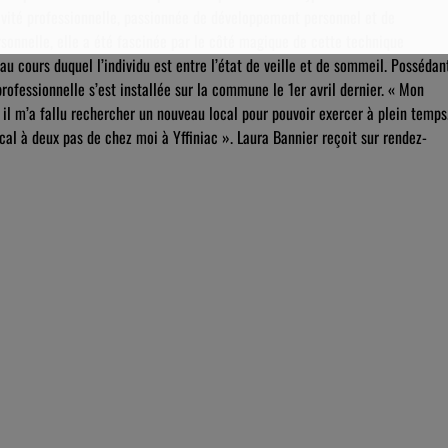
tivité professionnelle, passionnée de développement personnel et de
onnelle, elle a été fascinée par le côté magique de cette technique
u cours duquel l’individu est entre l’état de veille et de sommeil. Possédan
ofessionnelle s’est installée sur la commune le 1er avril dernier. « Mon
 il m’a fallu rechercher un nouveau local pour pouvoir exercer à plein temps
cal à deux pas de chez moi à Yffiniac ». Laura Bannier reçoit sur rendez-