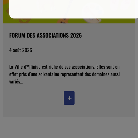
FORUM DES ASSOCIATIONS 2026
4 août 2026
La Ville d'Yffiniac est riche de ses associations. Elles sont en
effet près d'une soixantaine représentant des domaines aussi
variés...
+