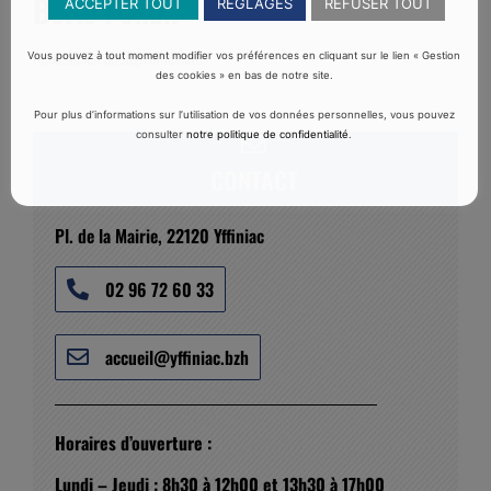
Boris Pellan
ACCEPTER TOUT
RÉGLAGES
REFUSER TOUT
Acousticien audioprothésiste
Vous pouvez à tout moment modifier vos préférences en cliquant sur le lien « Gestion
des cookies » en bas de notre site.
Pour plus d’informations sur l’utilisation de vos données personnelles, vous pouvez
consulter
notre politique de confidentialité
.
CONTACT
Pl. de la Mairie, 22120 Yffiniac
02 96 72 60 33
accueil@yffiniac.bzh
Horaires d’ouverture :
Lundi – Jeudi : 8h30 à 12h00 et 13h30 à 17h00