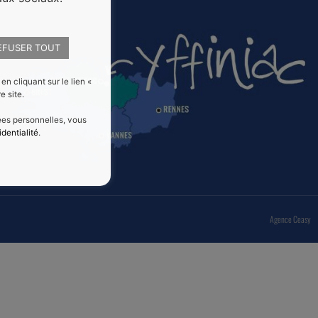
EFUSER TOUT
 cliquant sur le lien «
e site.
nées personnelles, vous
identialité
.
Agence Ceasy