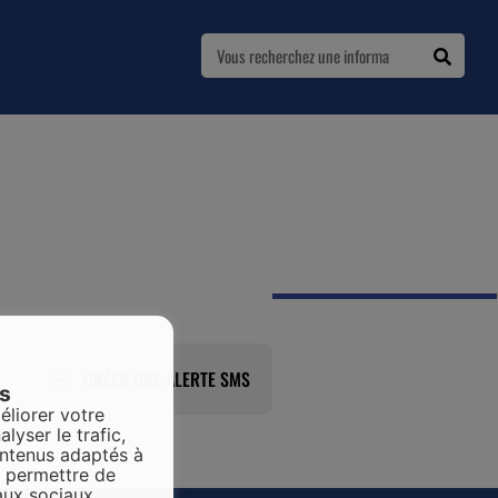
CRÉER UNE ALERTE SMS
es
éliorer votre
alyser le trafic,
ontenus adaptés à
s permettre de
aux sociaux.