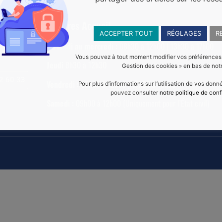
Horaires Accueil
ACCEPTER TOUT
RÉGLAGES
R
Du lundi au mercredi :
08h30 à 12h00 | 13h30 à 17h00
22 120
Vous pouvez à tout moment modifier vos préférences en
Jeudi
8h30 à 12h30
Gestion des cookies » en bas de notr
2 60 33
Vendredi :
08h30 à 12h00 | 13h30 à 16h30
Pour plus d’informations sur l’utilisation de vos don
pouvez consulter
notre politique de conf
Samedi :
09h00 à 12h00 (Uniquement pour l’État civil)