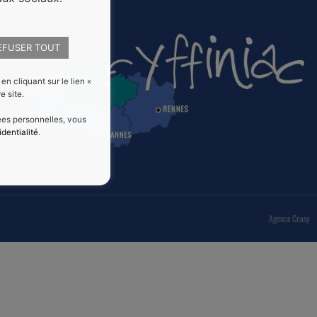
EFUSER TOUT
 cliquant sur le lien «
e site.
nées personnelles, vous
identialité
.
Agence Ceasy