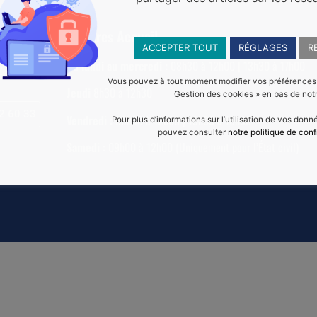
Horaires Accueil
ACCEPTER TOUT
RÉGLAGES
R
Du lundi au mercredi :
08h30 à 12h00 | 13h30 à 17h00
22 120
Vous pouvez à tout moment modifier vos préférences en
Jeudi
8h30 à 12h30
Gestion des cookies » en bas de notr
2 60 33
Vendredi :
08h30 à 12h00 | 13h30 à 16h30
Pour plus d’informations sur l’utilisation de vos don
pouvez consulter
notre politique de conf
Samedi :
09h00 à 12h00 (Uniquement pour l’État civil)