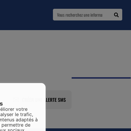
CRÉER UNE ALERTE SMS
es
éliorer votre
alyser le trafic,
ontenus adaptés à
s permettre de
aux sociaux.