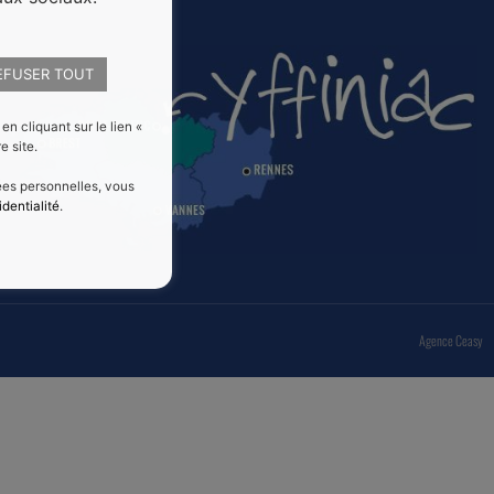
EFUSER TOUT
 cliquant sur le lien «
e site.
nées personnelles, vous
identialité
.
Agence Ceasy