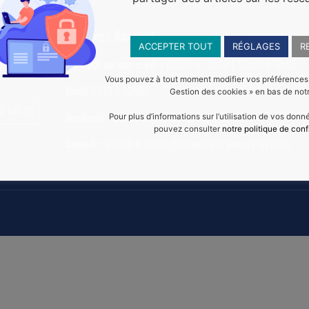
Horaires Accueil
ACCEPTER TOUT
RÉGLAGES
R
Du lundi au mercredi :
08h30 à 12h00 | 13h30 à 17h00
22 120
Vous pouvez à tout moment modifier vos préférences en
Jeudi
8h30 à 12h30
Gestion des cookies » en bas de notr
2 60 33
Vendredi :
08h30 à 12h00 | 13h30 à 16h30
Pour plus d’informations sur l’utilisation de vos don
pouvez consulter
notre politique de conf
Samedi :
09h00 à 12h00 (Uniquement pour l’État civil)