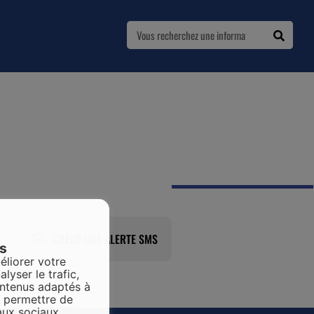
CRÉER UNE ALERTE SMS
es
éliorer votre
alyser le trafic,
ontenus adaptés à
s permettre de
aux sociaux.