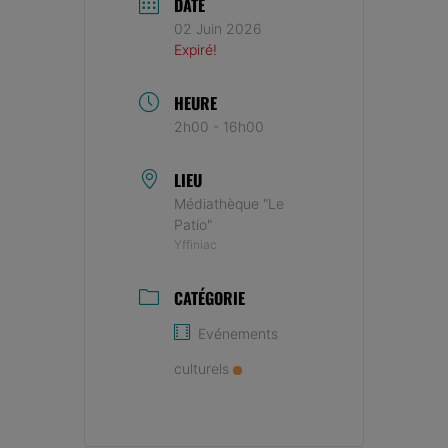
DATE
02 Juin 2026
Expiré!
HEURE
2h00 - 16h00
LIEU
Médiathèque "Le
Patio"
Yffiniac
CATÉGORIE
Evénements
culturels