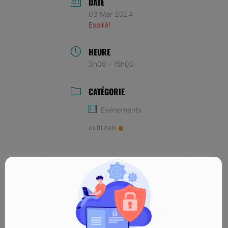
DATE
03 Mar 2024
Expiré!
HEURE
3h00 - 15h00
CATÉGORIE
Evénements
culturels
+ Ajouter à mon Agenda Google