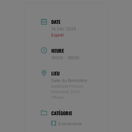
DATE
14 Déc 2025
Expiré!
HEURE
16h00 - 18h00
LIEU
Salle du Belvédère
Esplanade François
Mitterrand, 22120
Yffiniac
CATÉGORIE
Evénements