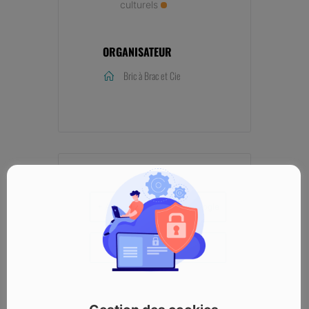
culturels
ORGANISATEUR
Bric à Brac et Cie
+ Ajouter à mon Agenda Google
+ iCal / Outlook export