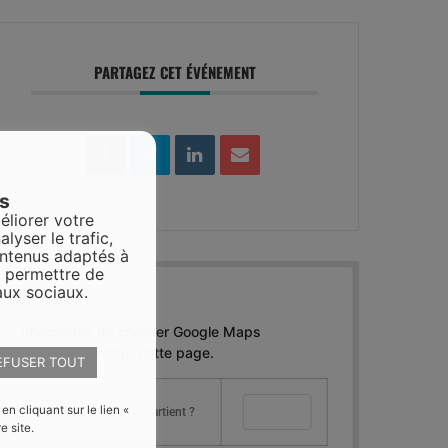
PARTAGEZ CET ÉVÉNEMENT
es
éliorer votre
alyser le trafic,
ontenus adaptés à
s permettre de
aux sociaux.
Impossible de charger Google Maps
correctement sur cette page.
EFUSER TOUT
 cliquant sur le lien «
OK
Ce site Web vous appartient ?
e site.