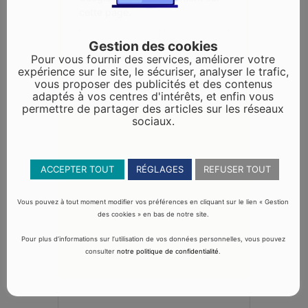
cette page.
Gestion des cookies
Ce site Web
OK
vous
Pour vous fournir des services, améliorer votre
appartient ?
expérience sur le site, le sécuriser, analyser le trafic,
vous proposer des publicités et des contenus
adaptés à vos centres d'intérêts, et enfin vous
permettre de partager des articles sur les réseaux
sociaux.
ACCEPTER TOUT
RÉGLAGES
REFUSER TOUT
Vous pouvez à tout moment modifier vos préférences en cliquant sur le lien « Gestion
des cookies » en bas de notre site.
Pour plus d’informations sur l’utilisation de vos données personnelles, vous pouvez
consulter
notre politique de confidentialité
.