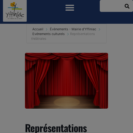
Accueil
Évènements - Mairie d'Yffiniac
Evénements culturels
Représentations
théâtrales
Représentations