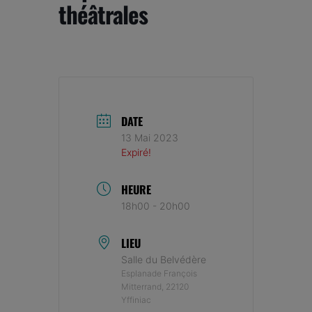
théâtrales
DATE
13 Mai 2023
Expiré!
HEURE
18h00 - 20h00
LIEU
Salle du Belvédère
Esplanade François
Mitterrand, 22120
Yffiniac