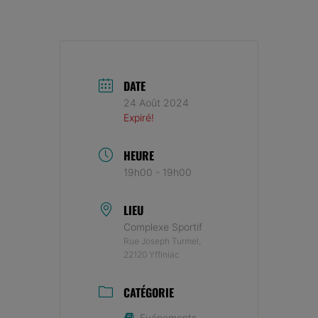
DATE
24 Août 2024
Expiré!
HEURE
19h00 - 19h00
LIEU
Complexe Sportif
Rue Joseph Turmel,
22120 Yffiniac
CATÉGORIE
Evénements