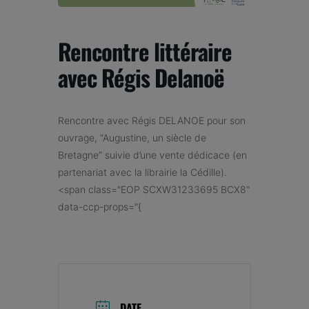
Rencontre littéraire
avec Régis Delanoë
Rencontre
avec Régis DELANOE
pour son
ouvrage
,
“
Augustine, un siècle de
Bretagne”
suivie
d’une vente dédicace
(
en
partenariat avec la librairie la Cédille
).
<span class="EOP SCXW31233695 BCX8"
data-ccp-props="{
DATE