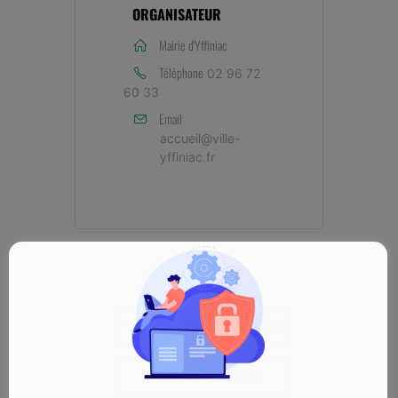
ORGANISATEUR
Mairie d'Yffiniac
Téléphone
02 96 72
60 33
Email
accueil@ville-
yffiniac.fr
+ Ajouter à mon Agenda Google
+ iCal / Outlook export