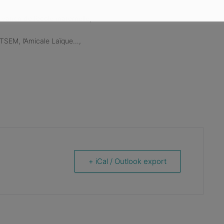
ovation de l’école maternelle,
ATSEM, l’Amicale Laïque…,
+ iCal / Outlook export