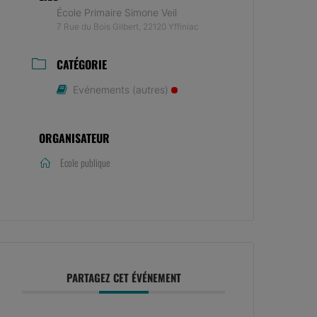
École Primaire Simone Veil
7 Rue du Bois Gilbert, 22120 Yffiniac
CATÉGORIE
Evénements (autres)
ORGANISATEUR
Ecole publique
PARTAGEZ CET ÉVÉNEMENT