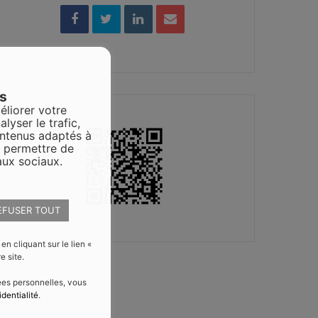
es
éliorer votre
alyser le trafic,
ontenus adaptés à
s permettre de
aux sociaux.
EFUSER TOUT
 cliquant sur le lien «
e site.
nées personnelles, vous
identialité
.