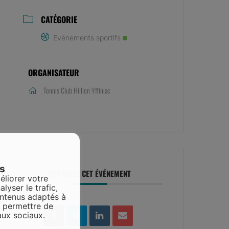
CATÉGORIE
Evènements sportifs
ORGANISATEUR
Tennis Club Hillion Yffiniac
es
PARTAGEZ CET ÉVÉNEMENT
éliorer votre
alyser le trafic,
ontenus adaptés à
s permettre de
aux sociaux.