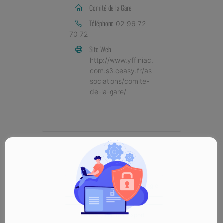
Comité de la Gare
Téléphone
02 96 72
70 72
Site Web
http://www.yffiniac.
com.s3.ceasy.fr/as
sociations/comite-
de-la-gare/
+ Ajouter à mon Agenda Google
+ iCal / Outlook export