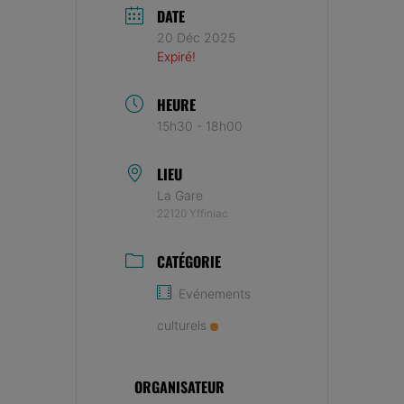
DATE
20 Déc 2025
Expiré!
HEURE
15h30 - 18h00
LIEU
La Gare
22120 Yffiniac
CATÉGORIE
Evénements
culturels
ORGANISATEUR