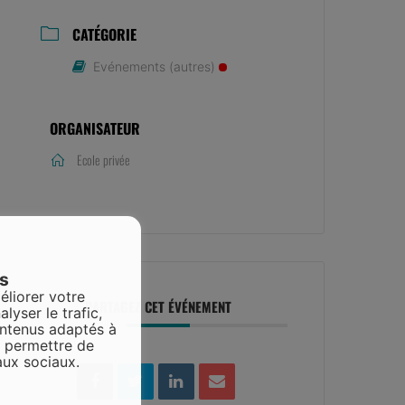
CATÉGORIE
Evénements (autres)
ORGANISATEUR
Ecole privée
es
éliorer votre
PARTAGEZ CET ÉVÉNEMENT
alyser le trafic,
ontenus adaptés à
s permettre de
aux sociaux.