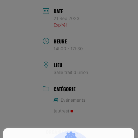
DATE
21 Sep 2023
Expiré!
HEURE
14h00 - 17h30
LIEU
Salle trait d'union
CATÉGORIE
Evénements
(autres)
ORGANISATEUR