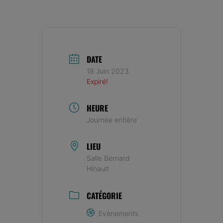
DATE
18 Juin 2023
Expiré!
HEURE
Journée entière
LIEU
Salle Bernard
Hinault
CATÉGORIE
Evènements