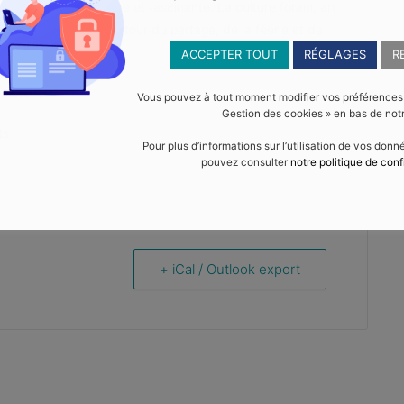
n festive multiséculaire et fascinante. La culture forain, art
e de notre société autour du partage, de la féérie et de
ACCEPTER TOUT
RÉGLAGES
R
 loterie.
Vous pouvez à tout moment modifier vos préférences en
Gestion des cookies » en bas de notr
ts.
Pour plus d’informations sur l’utilisation de vos don
pouvez consulter
notre politique de conf
+ iCal / Outlook export