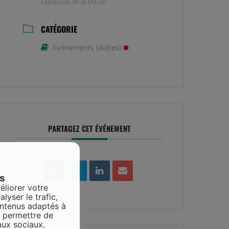
Esplanade de la Mairie
CATÉGORIE
Evénements (autres)
PARTAGEZ CET ÉVÉNEMENT
es
éliorer votre
alyser le trafic,
ontenus adaptés à
s permettre de
aux sociaux.