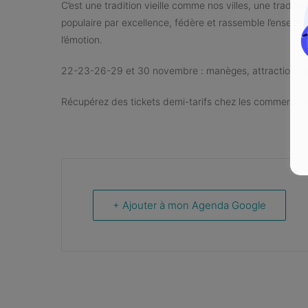
C’est une tradition vieille comme nos villes, une traditio
populaire par excellence, fédère et rassemble l’ensembl
l’émotion.
22-23-26-29 et 30 novembre : manèges, attractions et
Récupérez des tickets demi-tarifs chez les commerçan
+ Ajouter à mon Agenda Google