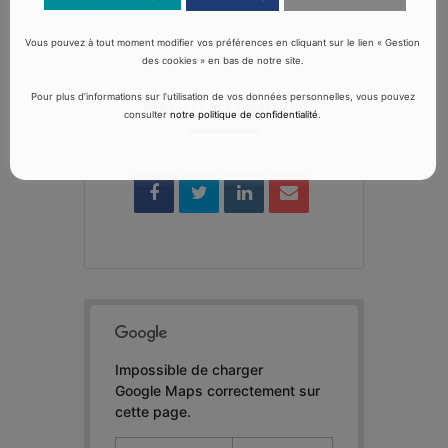
Vous pouvez à tout moment modifier vos préférences en cliquant sur le lien « Gestion
des cookies » en bas de notre site.
Pour plus d’informations sur l’utilisation de vos données personnelles, vous pouvez
PARTAGEZ CET ÉVÉNEMENT
consulter
notre politique de confidentialité
.
Impossible de charger
Google Maps correctement sur
cette page.