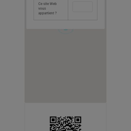
Ce site Web
OK
vous
appartient ?
1