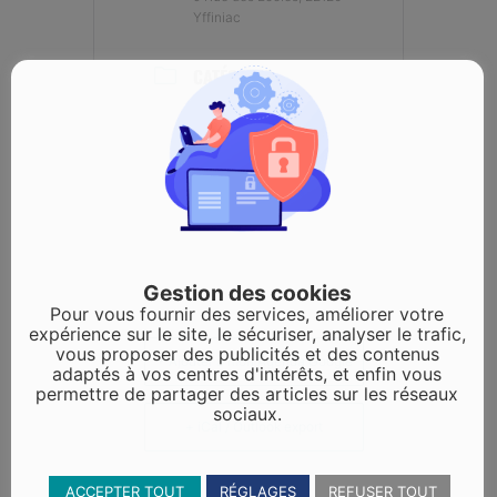
Yffiniac
CATÉGORIE
Evénements
culturels
Gestion des cookies
Pour vous fournir des services, améliorer votre
expérience sur le site, le sécuriser, analyser le trafic,
vous proposer des publicités et des contenus
+ Ajouter à mon Agenda Google
adaptés à vos centres d'intérêts, et enfin vous
permettre de partager des articles sur les réseaux
sociaux.
+ iCal / Outlook export
ACCEPTER TOUT
RÉGLAGES
REFUSER TOUT