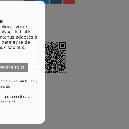
es
éliorer votre
alyser le trafic,
ontenus adaptés à
s permettre de
aux sociaux.
EFUSER TOUT
 cliquant sur le lien «
e site.
nées personnelles, vous
identialité
.