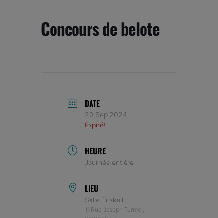
Concours de belote
DATE
20 Sep 2024
Expiré!
HEURE
Journée entière
LIEU
Salle Triskell
11 Rue Joseph Turmel,