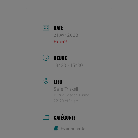
DATE
21 Avr 2023
Expiré!
HEURE
13h30 - 15h30
LIEU
Salle Triskell
11 Rue Joseph Turmel,
22120 Yffiniac
CATÉGORIE
Evénements