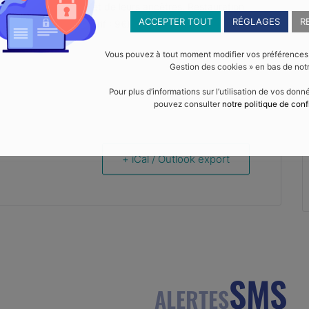
les de leur famille et de leurs ancêtres. Restauration
ACCEPTER TOUT
RÉGLAGES
R
rée, compote, café (tarif : 9€)
Vous pouvez à tout moment modifier vos préférences en
Gestion des cookies » en bas de notr
Pour plus d’informations sur l’utilisation de vos don
pouvez consulter
notre politique de conf
+ iCal / Outlook export
SMS
ALERTES