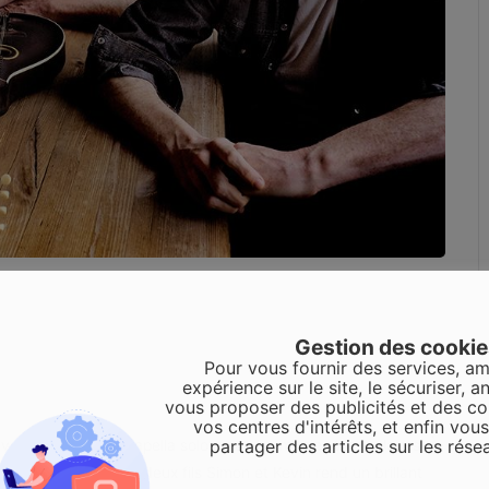
Gestion des cooki
Pour vous fournir des services, am
expérience sur le site, le sécuriser, an
vous proposer des publicités et des c
vos centres d'intérêts, et enfin vou
ix brillent, en a capella solo ou en harmonies triangulaires. À
partager des articles sur les rése
l McDonnell et ses deux fils Simon et Kevin rend un brillant