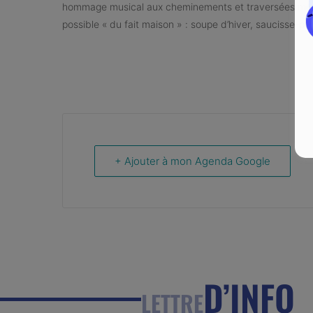
hommage musical aux cheminements et traversées multip
possible « du fait maison » : soupe d’hiver, saucisse-pu
+ Ajouter à mon Agenda Google
D’INFO
LETTRE