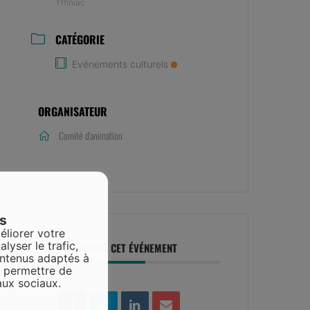
Yffiniac
CATÉGORIE
Evénements culturels
ORGANISATEUR
Comité d'animation
es
éliorer votre
alyser le trafic,
PARTAGEZ CET ÉVÉNEMENT
ontenus adaptés à
s permettre de
aux sociaux.