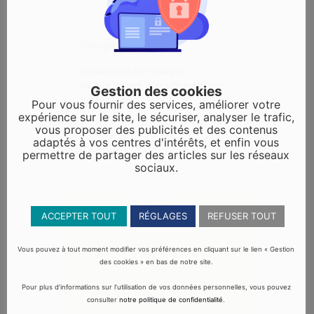
Impossible de charger
Google Maps correctement sur
Gestion des cookies
cette page.
Pour vous fournir des services, améliorer votre
expérience sur le site, le sécuriser, analyser le trafic,
vous proposer des publicités et des contenus
Ce site Web
adaptés à vos centres d'intérêts, et enfin vous
OK
vous
permettre de partager des articles sur les réseaux
appartient ?
sociaux.
1
ACCEPTER TOUT
RÉGLAGES
REFUSER TOUT
Vous pouvez à tout moment modifier vos préférences en cliquant sur le lien « Gestion
des cookies » en bas de notre site.
Pour plus d’informations sur l’utilisation de vos données personnelles, vous pouvez
consulter
notre politique de confidentialité
.