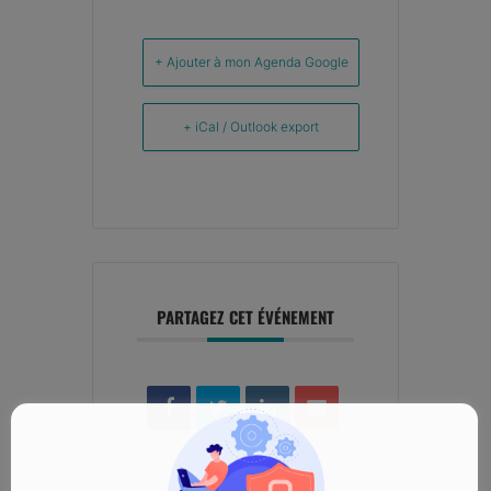
+ Ajouter à mon Agenda Google
+ iCal / Outlook export
PARTAGEZ CET ÉVÉNEMENT