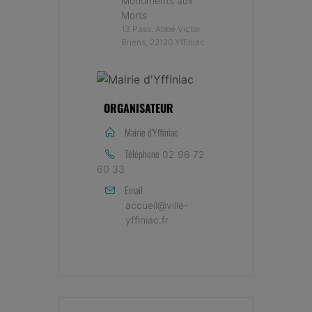
Monuments aux
Morts
13 Pass. Abbé Victor
Briens, 22120 Yffiniac
ORGANISATEUR
Mairie d'Yffiniac
Téléphone
02 96 72
60 33
Email
accueil@ville-
yffiniac.fr