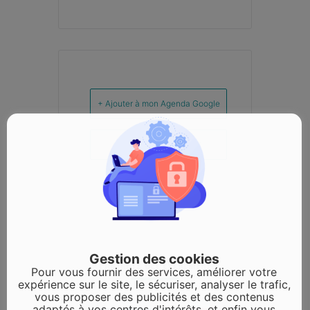
+ Ajouter à mon Agenda Google
+ iCal / Outlook export
Gestion des cookies
PARTAGEZ CET ÉVÉNEMENT
Pour vous fournir des services, améliorer votre
expérience sur le site, le sécuriser, analyser le trafic,
vous proposer des publicités et des contenus
adaptés à vos centres d'intérêts, et enfin vous