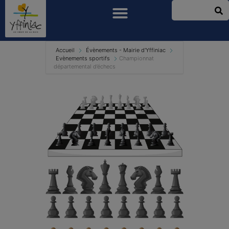
Accueil
Évènements - Mairie d'Yffiniac
Evènements sportifs
Championnat
départemental d’échecs