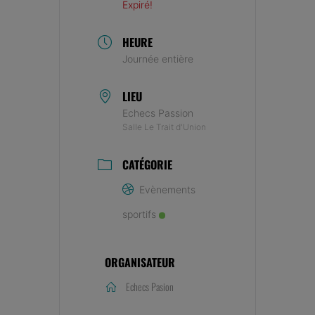
Expiré!
HEURE
Journée entière
LIEU
Echecs Passion
Salle Le Trait d'Union
CATÉGORIE
Evènements
sportifs
ORGANISATEUR
Echecs Pasion