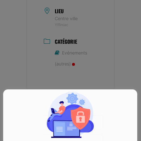
LIEU
Centre ville
Yffiniac
CATÉGORIE
Evénements
(autres)
+ Ajouter à mon Agenda Google
+ iCal / Outlook export