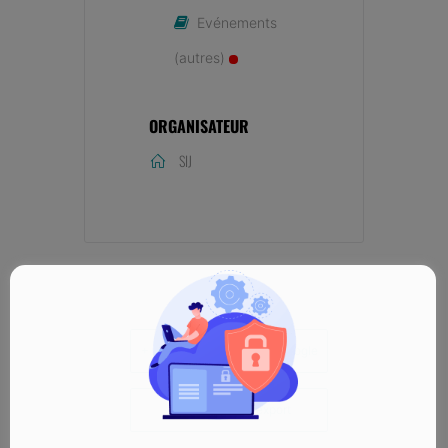
Evénements
(autres)
ORGANISATEUR
SIJ
+ Ajouter à mon Agenda Google
+ iCal / Outlook export