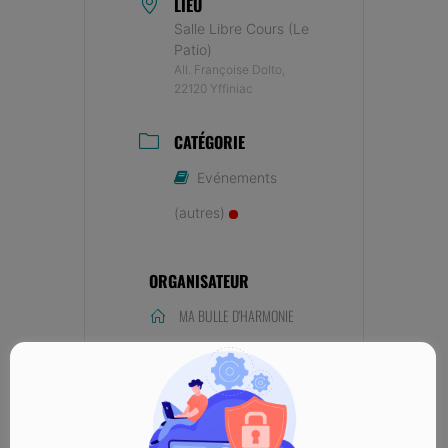
LIEU
Salle Libre Cours (Le
Patio)
All. Françoise Dolto,
22120 Yffiniac
CATÉGORIE
Evénements
(autres)
ORGANISATEUR
MA BULLE D'HARMONIE