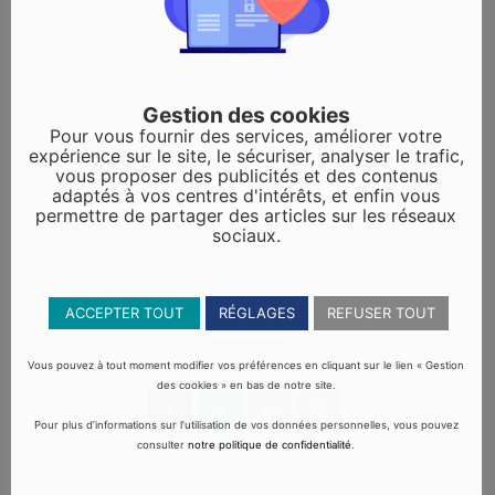
+ Ajouter à mon Agenda Google
Gestion des cookies
+ iCal / Outlook export
Pour vous fournir des services, améliorer votre
expérience sur le site, le sécuriser, analyser le trafic,
vous proposer des publicités et des contenus
adaptés à vos centres d'intérêts, et enfin vous
permettre de partager des articles sur les réseaux
sociaux.
ACCEPTER TOUT
RÉGLAGES
REFUSER TOUT
PARTAGEZ CET ÉVÉNEMENT
Vous pouvez à tout moment modifier vos préférences en cliquant sur le lien « Gestion
des cookies » en bas de notre site.
Pour plus d’informations sur l’utilisation de vos données personnelles, vous pouvez
consulter
notre politique de confidentialité
.