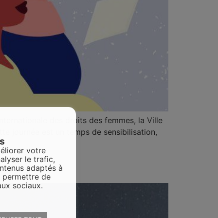
ternationale des droits des femmes, la Ville
te journée est un temps de sensibilisation,
es
éliorer votre
alyser le trafic,
ontenus adaptés à
s permettre de
aux sociaux.