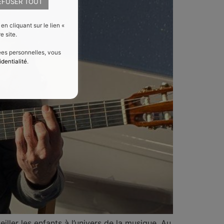
EFUSER TOUT
 cliquant sur le lien «
e site.
nées personnelles, vous
identialité
.
iller les enfants à l’univers de la musique. Au