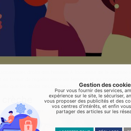
tionaledes droits des femmes À l’occasion de la Journée in
 en faveur de l’égalité entre les femmes et les hommes. Cet
Gestion des cooki
pelle que les droits des femmes […]
Pour vous fournir des services, am
expérience sur le site, le sécuriser, an
a crèche
vous proposer des publicités et des c
vos centres d'intérêts, et enfin vou
partager des articles sur les rése